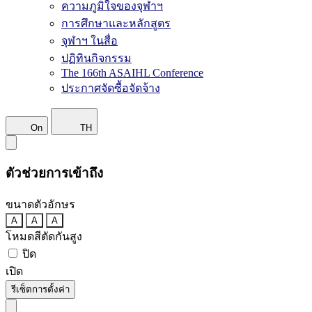
ความภูมิใจของจุฬาฯ
การศึกษาและหลักสูตร
จุฬาฯ ในสื่อ
ปฏิทินกิจกรรม
The 166th ASAIHL Conference
ประกาศจัดซื้อจัดจ้าง
On
TH
ตัวช่วยการเข้าถึง
ขนาดตัวอักษร
A
A
A
โหมดสีตัดกันสูง
ปิด
เปิด
รีเซ็ตการตั้งค่า