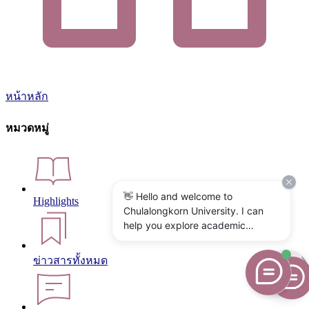
หน้าหลัก
หมวดหมู่
👋 Hello and welcome to
Highlights
Chulalongkorn University. I can
help you explore academic
programs, admissions, research,
campus life, and university
ข่าวสารทั้งหมด
services. What would you like to
know?