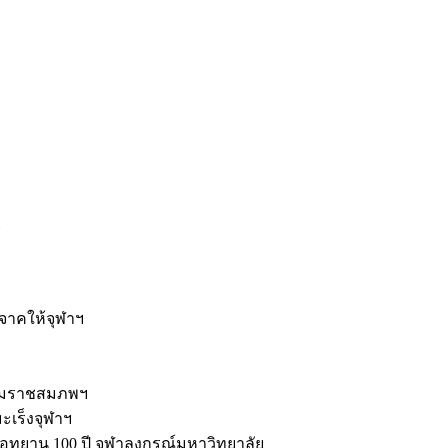
ะ
ิจาคให้จุฬาฯ
รมราชสมภพฯ
มะเร็งจุฬาฯ
ุทยาน 100 ปี จุฬาลงกรณ์มหาวิทยาลัย