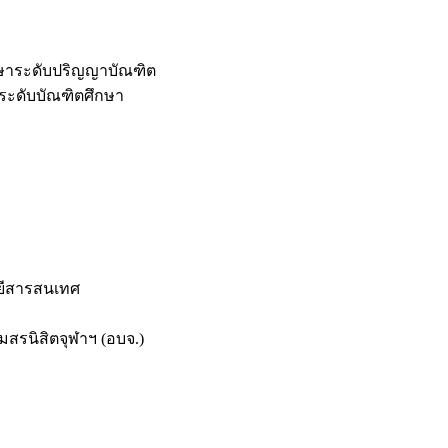
กษาระดับปริญญาบัณฑิต
ระดับบัณฑิตศึกษา
ยีสารสนเทศ
สรนิสิตจุฬาฯ (อบจ.)