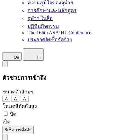
ความภูมิใจของจุฬาฯ
การศึกษาและหลักสูตร
จุฬาฯ ในสื่อ
ปฏิทินกิจกรรม
The 166th ASAIHL Conference
ประกาศจัดซื้อจัดจ้าง
On
TH
ตัวช่วยการเข้าถึง
ขนาดตัวอักษร
A
A
A
โหมดสีตัดกันสูง
ปิด
เปิด
รีเซ็ตการตั้งค่า