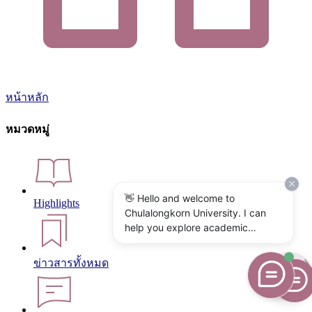
หน้าหลัก
หมวดหมู่
👋 Hello and welcome to
Highlights
Chulalongkorn University. I can
help you explore academic
programs, admissions, research,
campus life, and university
ข่าวสารทั้งหมด
services. What would you like to
know?