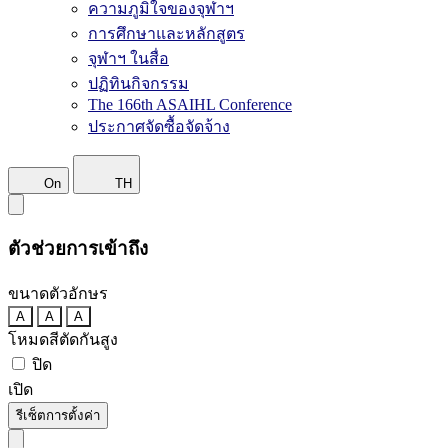
ความภูมิใจของจุฬาฯ
การศึกษาและหลักสูตร
จุฬาฯ ในสื่อ
ปฏิทินกิจกรรม
The 166th ASAIHL Conference
ประกาศจัดซื้อจัดจ้าง
On
TH
ตัวช่วยการเข้าถึง
ขนาดตัวอักษร
A
A
A
โหมดสีตัดกันสูง
ปิด
เปิด
รีเซ็ตการตั้งค่า