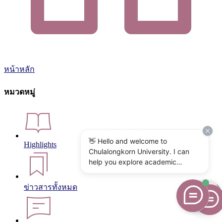
หน้าหลัก
หมวดหมู่
👋 Hello and welcome to
Highlights
Chulalongkorn University. I can
help you explore academic
programs, admissions, research,
campus life, and university
ข่าวสารทั้งหมด
services. What would you like to
know?