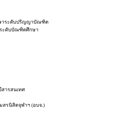
กษาระดับปริญญาบัณฑิต
ระดับบัณฑิตศึกษา
ยีสารสนเทศ
สรนิสิตจุฬาฯ (อบจ.)