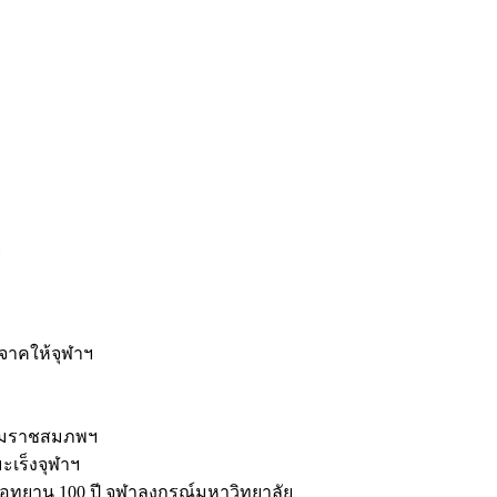
ะ
ิจาคให้จุฬาฯ
รมราชสมภพฯ
มะเร็งจุฬาฯ
ุทยาน 100 ปี จุฬาลงกรณ์มหาวิทยาลัย