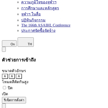
ความภูมิใจของจุฬาฯ
การศึกษาและหลักสูตร
จุฬาฯ ในสื่อ
ปฏิทินกิจกรรม
The 166th ASAIHL Conference
ประกาศจัดซื้อจัดจ้าง
On
TH
ตัวช่วยการเข้าถึง
ขนาดตัวอักษร
A
A
A
โหมดสีตัดกันสูง
ปิด
เปิด
รีเซ็ตการตั้งค่า