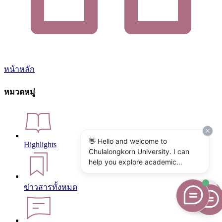
หน้าหลัก
หมวดหมู่
👋 Hello and welcome to
Highlights
Chulalongkorn University. I can
help you explore academic
programs, admissions, research,
campus life, and university
ข่าวสารทั้งหมด
services. What would you like to
know?