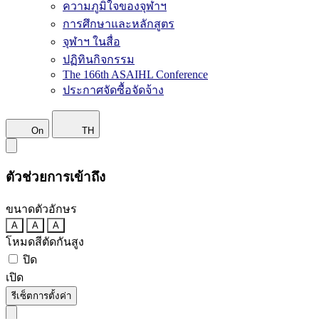
ความภูมิใจของจุฬาฯ
การศึกษาและหลักสูตร
จุฬาฯ ในสื่อ
ปฏิทินกิจกรรม
The 166th ASAIHL Conference
ประกาศจัดซื้อจัดจ้าง
On
TH
ตัวช่วยการเข้าถึง
ขนาดตัวอักษร
A
A
A
โหมดสีตัดกันสูง
ปิด
เปิด
รีเซ็ตการตั้งค่า