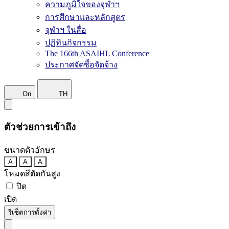
ความภูมิใจของจุฬาฯ
การศึกษาและหลักสูตร
จุฬาฯ ในสื่อ
ปฏิทินกิจกรรม
The 166th ASAIHL Conference
ประกาศจัดซื้อจัดจ้าง
On
TH
ตัวช่วยการเข้าถึง
ขนาดตัวอักษร
A
A
A
โหมดสีตัดกันสูง
ปิด
เปิด
รีเซ็ตการตั้งค่า