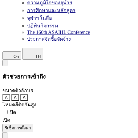
ความภูมิใจของจุฬาฯ
การศึกษาและหลักสูตร
จุฬาฯ ในสื่อ
ปฏิทินกิจกรรม
The 166th ASAIHL Conference
ประกาศจัดซื้อจัดจ้าง
On
TH
ตัวช่วยการเข้าถึง
ขนาดตัวอักษร
A
A
A
โหมดสีตัดกันสูง
ปิด
เปิด
รีเซ็ตการตั้งค่า