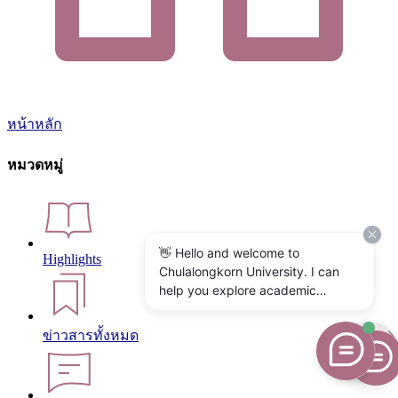
หน้าหลัก
หมวดหมู่
👋 Hello and welcome to
Highlights
Chulalongkorn University. I can
help you explore academic
programs, admissions, research,
campus life, and university
ข่าวสารทั้งหมด
services. What would you like to
know?