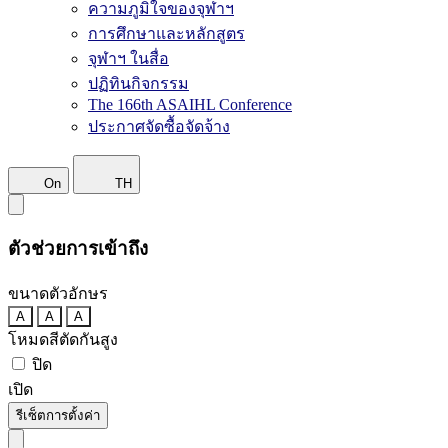
ความภูมิใจของจุฬาฯ
การศึกษาและหลักสูตร
จุฬาฯ ในสื่อ
ปฏิทินกิจกรรม
The 166th ASAIHL Conference
ประกาศจัดซื้อจัดจ้าง
On
TH
ตัวช่วยการเข้าถึง
ขนาดตัวอักษร
A
A
A
โหมดสีตัดกันสูง
ปิด
เปิด
รีเซ็ตการตั้งค่า