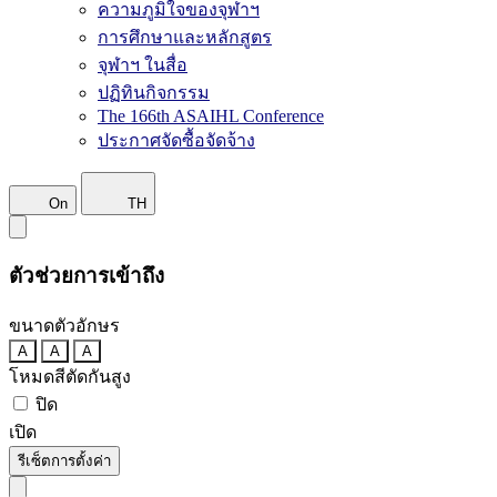
ความภูมิใจของจุฬาฯ
การศึกษาและหลักสูตร
จุฬาฯ ในสื่อ
ปฏิทินกิจกรรม
The 166th ASAIHL Conference
ประกาศจัดซื้อจัดจ้าง
On
TH
ตัวช่วยการเข้าถึง
ขนาดตัวอักษร
A
A
A
โหมดสีตัดกันสูง
ปิด
เปิด
รีเซ็ตการตั้งค่า