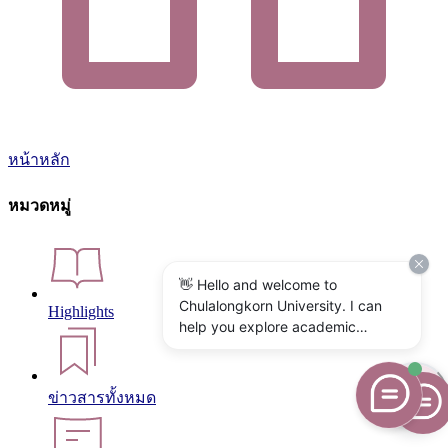
หน้าหลัก
หมวดหมู่
👋 Hello and welcome to
Chulalongkorn University. I can
Highlights
help you explore academic
programs, admissions, research,
campus life, and university
services. What would you like to
ข่าวสารทั้งหมด
know?