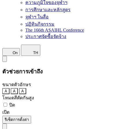
ความภูมิใจของจุฬาฯ
การศึกษาและหลักสูตร
จุฬาฯ ในสื่อ
ปฏิทินกิจกรรม
The 166th ASAIHL Conference
ประกาศจัดซื้อจัดจ้าง
On
TH
ตัวช่วยการเข้าถึง
ขนาดตัวอักษร
A
A
A
โหมดสีตัดกันสูง
ปิด
เปิด
รีเซ็ตการตั้งค่า