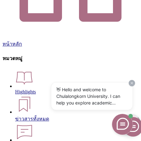
หน้าหลัก
หมวดหมู่
👋 Hello and welcome to
Highlights
Chulalongkorn University. I can
help you explore academic
programs, admissions, research,
campus life, and university
ข่าวสารทั้งหมด
services. What would you like to
know?