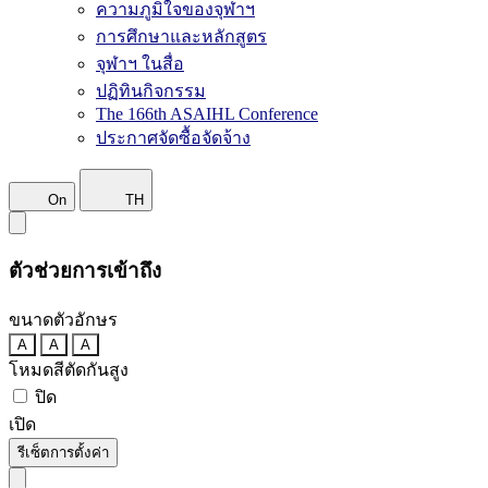
ความภูมิใจของจุฬาฯ
การศึกษาและหลักสูตร
จุฬาฯ ในสื่อ
ปฏิทินกิจกรรม
The 166th ASAIHL Conference
ประกาศจัดซื้อจัดจ้าง
On
TH
ตัวช่วยการเข้าถึง
ขนาดตัวอักษร
A
A
A
โหมดสีตัดกันสูง
ปิด
เปิด
รีเซ็ตการตั้งค่า