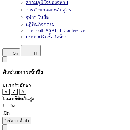
ความภูมิใจของจุฬาฯ
การศึกษาและหลักสูตร
จุฬาฯ ในสื่อ
ปฏิทินกิจกรรม
The 166th ASAIHL Conference
ประกาศจัดซื้อจัดจ้าง
On
TH
ตัวช่วยการเข้าถึง
ขนาดตัวอักษร
A
A
A
โหมดสีตัดกันสูง
ปิด
เปิด
รีเซ็ตการตั้งค่า