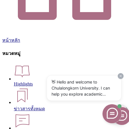
หน้าหลัก
หมวดหมู่
👋 Hello and welcome to
Highlights
Chulalongkorn University. I can
help you explore academic
programs, admissions, research,
campus life, and university
ข่าวสารทั้งหมด
services. What would you like to
know?