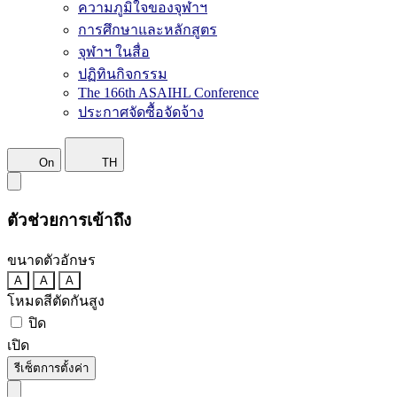
ความภูมิใจของจุฬาฯ
การศึกษาและหลักสูตร
จุฬาฯ ในสื่อ
ปฏิทินกิจกรรม
The 166th ASAIHL Conference
ประกาศจัดซื้อจัดจ้าง
On
TH
ตัวช่วยการเข้าถึง
ขนาดตัวอักษร
A
A
A
โหมดสีตัดกันสูง
ปิด
เปิด
รีเซ็ตการตั้งค่า