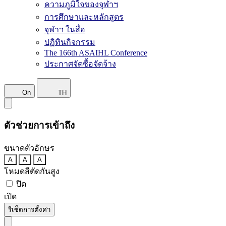
ความภูมิใจของจุฬาฯ
การศึกษาและหลักสูตร
จุฬาฯ ในสื่อ
ปฏิทินกิจกรรม
The 166th ASAIHL Conference
ประกาศจัดซื้อจัดจ้าง
On
TH
ตัวช่วยการเข้าถึง
ขนาดตัวอักษร
A
A
A
โหมดสีตัดกันสูง
ปิด
เปิด
รีเซ็ตการตั้งค่า