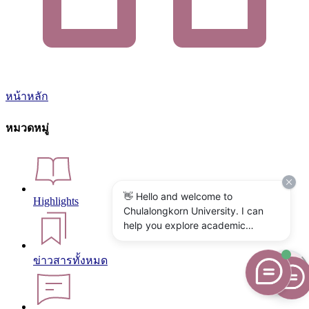
หน้าหลัก
หมวดหมู่
👋 Hello and welcome to
Highlights
Chulalongkorn University. I can
help you explore academic
programs, admissions, research,
campus life, and university
ข่าวสารทั้งหมด
services. What would you like to
know?