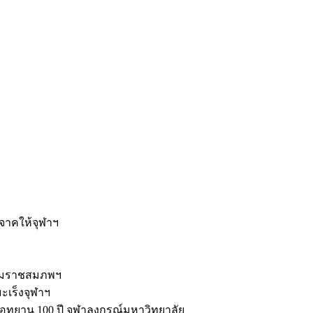
ะ
ิจาคให้จุฬาฯ
รมราชสมภพฯ
มะเร็งจุฬาฯ
ุทยาน 100 ปี จุฬาลงกรณ์มหาวิทยาลัย