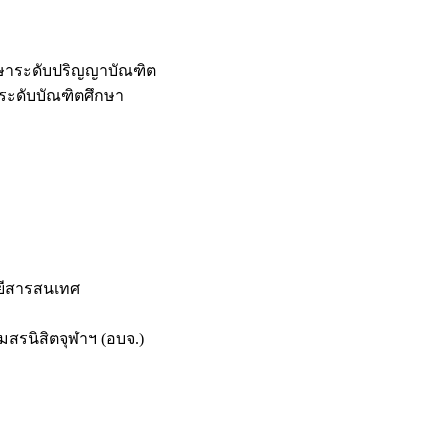
กษาระดับปริญญาบัณฑิต
ระดับบัณฑิตศึกษา
ยีสารสนเทศ
สรนิสิตจุฬาฯ (อบจ.)