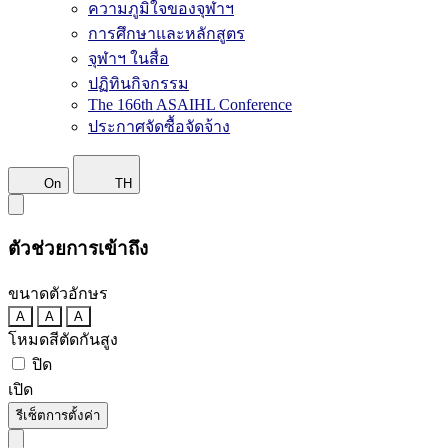
ความภูมิใจของจุฬาฯ
การศึกษาและหลักสูตร
จุฬาฯ ในสื่อ
ปฏิทินกิจกรรม
The 166th ASAIHL Conference
ประกาศจัดซื้อจัดจ้าง
On
TH
ตัวช่วยการเข้าถึง
ขนาดตัวอักษร
A
A
A
โหมดสีตัดกันสูง
ปิด
เปิด
รีเซ็ตการตั้งค่า