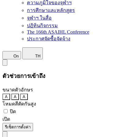
ความภูมิใจของจุฬาฯ
การศึกษาและหลักสูตร
จุฬาฯ ในสื่อ
ปฏิทินกิจกรรม
The 166th ASAIHL Conference
ประกาศจัดซื้อจัดจ้าง
On
TH
ตัวช่วยการเข้าถึง
ขนาดตัวอักษร
A
A
A
โหมดสีตัดกันสูง
ปิด
เปิด
รีเซ็ตการตั้งค่า