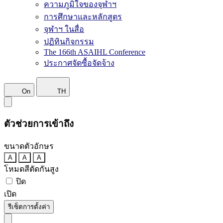
ความภูมิใจของจุฬาฯ
การศึกษาและหลักสูตร
จุฬาฯ ในสื่อ
ปฏิทินกิจกรรม
The 166th ASAIHL Conference
ประกาศจัดซื้อจัดจ้าง
On
TH
ตัวช่วยการเข้าถึง
ขนาดตัวอักษร
A
A
A
โหมดสีตัดกันสูง
ปิด
เปิด
รีเซ็ตการตั้งค่า