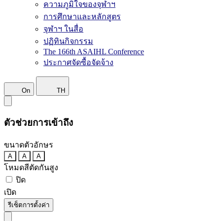
ความภูมิใจของจุฬาฯ
การศึกษาและหลักสูตร
จุฬาฯ ในสื่อ
ปฏิทินกิจกรรม
The 166th ASAIHL Conference
ประกาศจัดซื้อจัดจ้าง
On
TH
ตัวช่วยการเข้าถึง
ขนาดตัวอักษร
A
A
A
โหมดสีตัดกันสูง
ปิด
เปิด
รีเซ็ตการตั้งค่า