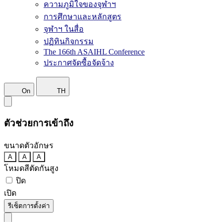
ความภูมิใจของจุฬาฯ
การศึกษาและหลักสูตร
จุฬาฯ ในสื่อ
ปฏิทินกิจกรรม
The 166th ASAIHL Conference
ประกาศจัดซื้อจัดจ้าง
On
TH
ตัวช่วยการเข้าถึง
ขนาดตัวอักษร
A
A
A
โหมดสีตัดกันสูง
ปิด
เปิด
รีเซ็ตการตั้งค่า