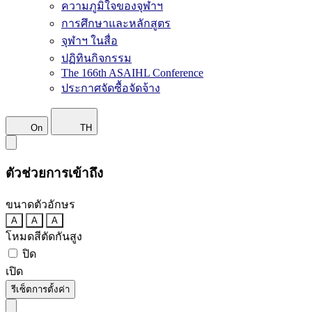
ความภูมิใจของจุฬาฯ
การศึกษาและหลักสูตร
จุฬาฯ ในสื่อ
ปฏิทินกิจกรรม
The 166th ASAIHL Conference
ประกาศจัดซื้อจัดจ้าง
On
TH
ตัวช่วยการเข้าถึง
ขนาดตัวอักษร
A
A
A
โหมดสีตัดกันสูง
ปิด
เปิด
รีเซ็ตการตั้งค่า