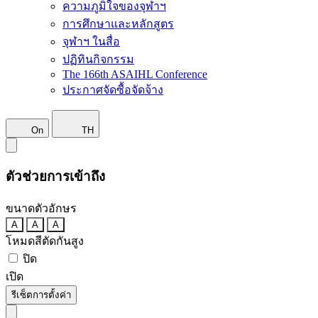
ความภูมิใจของจุฬาฯ
การศึกษาและหลักสูตร
จุฬาฯ ในสื่อ
ปฏิทินกิจกรรม
The 166th ASAIHL Conference
ประกาศจัดซื้อจัดจ้าง
On
TH
ตัวช่วยการเข้าถึง
ขนาดตัวอักษร
A
A
A
โหมดสีตัดกันสูง
ปิด
เปิด
รีเซ็ตการตั้งค่า