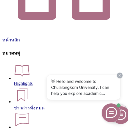
หน้าหลัก
หมวดหมู่
👋 Hello and welcome to
Highlights
Chulalongkorn University. I can
help you explore academic
programs, admissions, research,
campus life, and university
ข่าวสารทั้งหมด
services. What would you like to
know?