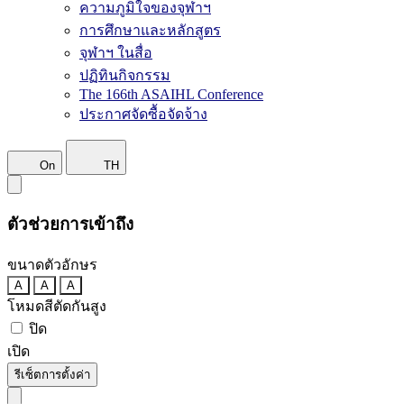
ความภูมิใจของจุฬาฯ
การศึกษาและหลักสูตร
จุฬาฯ ในสื่อ
ปฏิทินกิจกรรม
The 166th ASAIHL Conference
ประกาศจัดซื้อจัดจ้าง
On
TH
ตัวช่วยการเข้าถึง
ขนาดตัวอักษร
A
A
A
โหมดสีตัดกันสูง
ปิด
เปิด
รีเซ็ตการตั้งค่า