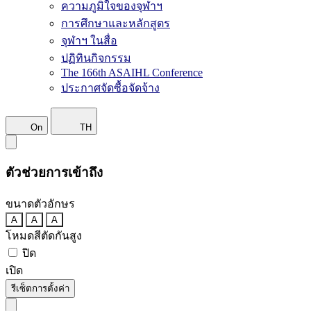
ความภูมิใจของจุฬาฯ
การศึกษาและหลักสูตร
จุฬาฯ ในสื่อ
ปฏิทินกิจกรรม
The 166th ASAIHL Conference
ประกาศจัดซื้อจัดจ้าง
On
TH
ตัวช่วยการเข้าถึง
ขนาดตัวอักษร
A
A
A
โหมดสีตัดกันสูง
ปิด
เปิด
รีเซ็ตการตั้งค่า