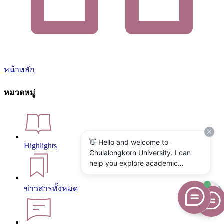
หน้าหลัก
หมวดหมู่
👋 Hello and welcome to
Highlights
Chulalongkorn University. I can
help you explore academic
programs, admissions, research,
campus life, and university
ข่าวสารทั้งหมด
services. What would you like to
know?