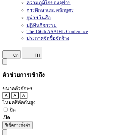
ความภูมิใจของจุฬาฯ
การศึกษาและหลักสูตร
จุฬาฯ ในสื่อ
ปฏิทินกิจกรรม
The 166th ASAIHL Conference
ประกาศจัดซื้อจัดจ้าง
On
TH
ตัวช่วยการเข้าถึง
ขนาดตัวอักษร
A
A
A
โหมดสีตัดกันสูง
ปิด
เปิด
รีเซ็ตการตั้งค่า