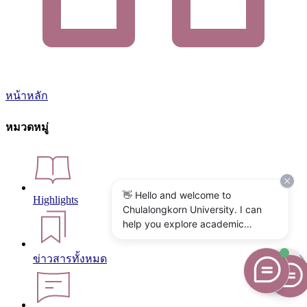
หน้าหลัก
หมวดหมู่
👋 Hello and welcome to
Highlights
Chulalongkorn University. I can
help you explore academic
programs, admissions, research,
campus life, and university
ข่าวสารทั้งหมด
services. What would you like to
know?