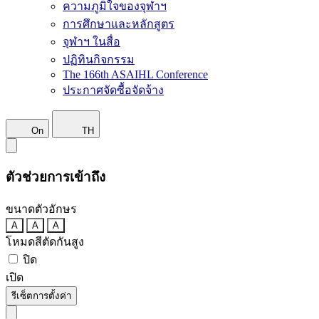
ความภูมิใจของจุฬาฯ
การศึกษาและหลักสูตร
จุฬาฯ ในสื่อ
ปฏิทินกิจกรรม
The 166th ASAIHL Conference
ประกาศจัดซื้อจัดจ้าง
On
TH
ตัวช่วยการเข้าถึง
ขนาดตัวอักษร
A
A
A
โหมดสีตัดกันสูง
ปิด
เปิด
รีเซ็ตการตั้งค่า