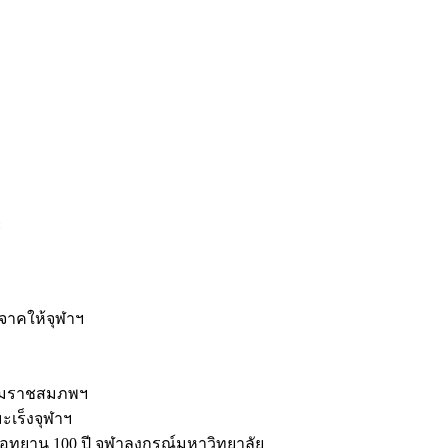
ะ
ิจาคให้จุฬาฯ
รมราชสมภพฯ
มะเร็งจุฬาฯ
ุทยาน 100 ปี จุฬาลงกรณ์มหาวิทยาลัย