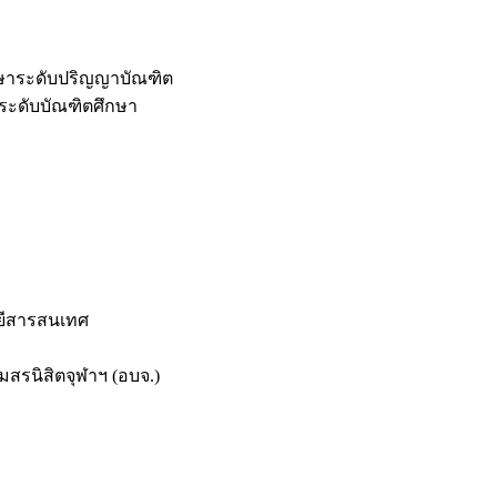
กษาระดับปริญญาบัณฑิต
ระดับบัณฑิตศึกษา
ยีสารสนเทศ
สรนิสิตจุฬาฯ (อบจ.)