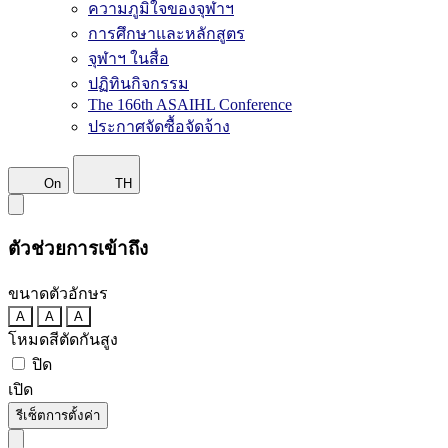
ความภูมิใจของจุฬาฯ
การศึกษาและหลักสูตร
จุฬาฯ ในสื่อ
ปฏิทินกิจกรรม
The 166th ASAIHL Conference
ประกาศจัดซื้อจัดจ้าง
On
TH
ตัวช่วยการเข้าถึง
ขนาดตัวอักษร
A
A
A
โหมดสีตัดกันสูง
ปิด
เปิด
รีเซ็ตการตั้งค่า