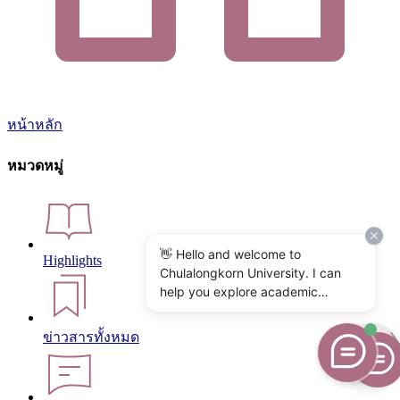
หน้าหลัก
หมวดหมู่
👋 Hello and welcome to
Highlights
Chulalongkorn University. I can
help you explore academic
programs, admissions, research,
campus life, and university
ข่าวสารทั้งหมด
services. What would you like to
know?