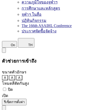
ความภูมิใจของจุฬาฯ
การศึกษาและหลักสูตร
จุฬาฯ ในสื่อ
ปฏิทินกิจกรรม
The 166th ASAIHL Conference
ประกาศจัดซื้อจัดจ้าง
On
TH
ตัวช่วยการเข้าถึง
ขนาดตัวอักษร
A
A
A
โหมดสีตัดกันสูง
ปิด
เปิด
รีเซ็ตการตั้งค่า