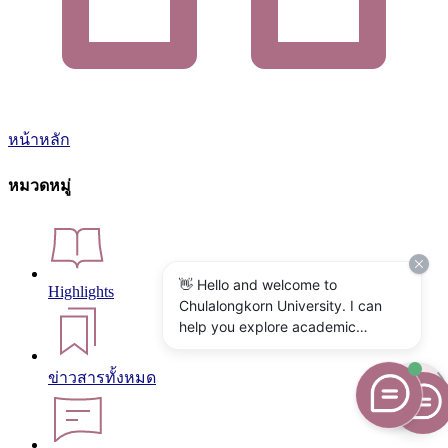
หน้าหลัก
หมวดหมู่
👋 Hello and welcome to
Highlights
Chulalongkorn University. I can
help you explore academic
programs, admissions, research,
campus life, and university
ข่าวสารทั้งหมด
services. What would you like to
know?