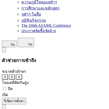
ความภูมิใจของจุฬาฯ
การศึกษาและหลักสูตร
จุฬาฯ ในสื่อ
ปฏิทินกิจกรรม
The 166th ASAIHL Conference
ประกาศจัดซื้อจัดจ้าง
On
TH
ตัวช่วยการเข้าถึง
ขนาดตัวอักษร
A
A
A
โหมดสีตัดกันสูง
ปิด
เปิด
รีเซ็ตการตั้งค่า