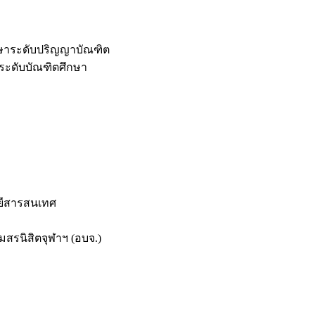
กษาระดับปริญญาบัณฑิต
ระดับบัณฑิตศึกษา
ยีสารสนเทศ
สรนิสิตจุฬาฯ (อบจ.)