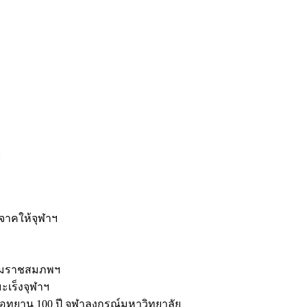
ะ
ิจาคให้จุฬาฯ
รมราชสมภพฯ
มะเร็งจุฬาฯ
ุทยาน 100 ปี จุฬาลงกรณ์มหาวิทยาลัย