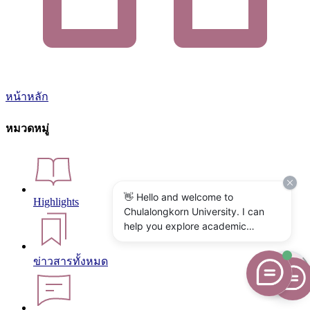
หน้าหลัก
หมวดหมู่
👋 Hello and welcome to
Highlights
Chulalongkorn University. I can
help you explore academic
programs, admissions, research,
campus life, and university
ข่าวสารทั้งหมด
services. What would you like to
know?