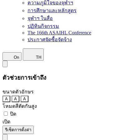
ความภูมิใจของจุฬาฯ
การศึกษาและหลักสูตร
จุฬาฯ ในสื่อ
ปฏิทินกิจกรรม
The 166th ASAIHL Conference
ประกาศจัดซื้อจัดจ้าง
On
TH
ตัวช่วยการเข้าถึง
ขนาดตัวอักษร
A
A
A
โหมดสีตัดกันสูง
ปิด
เปิด
รีเซ็ตการตั้งค่า