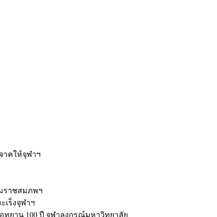
ะ
ิจาคให้จุฬาฯ
รมราชสมภพฯ
มะเร็งจุฬาฯ
ุทยาน 100 ปี จุฬาลงกรณ์มหาวิทยาลัย