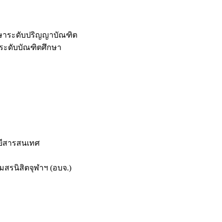
กษาระดับปริญญาบัณฑิต
ระดับบัณฑิตศึกษา
ยีสารสนเทศ
สรนิสิตจุฬาฯ (อบจ.)