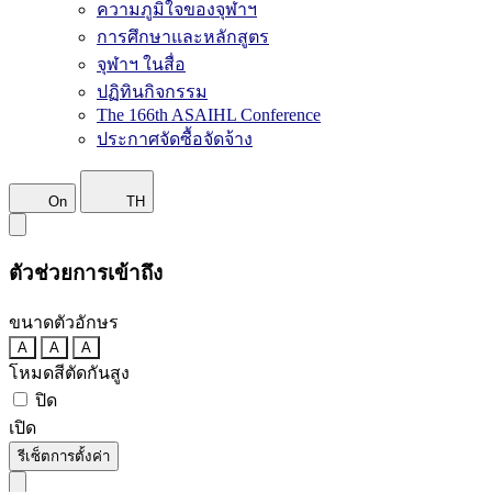
ความภูมิใจของจุฬาฯ
การศึกษาและหลักสูตร
จุฬาฯ ในสื่อ
ปฏิทินกิจกรรม
The 166th ASAIHL Conference
ประกาศจัดซื้อจัดจ้าง
On
TH
ตัวช่วยการเข้าถึง
ขนาดตัวอักษร
A
A
A
โหมดสีตัดกันสูง
ปิด
เปิด
รีเซ็ตการตั้งค่า