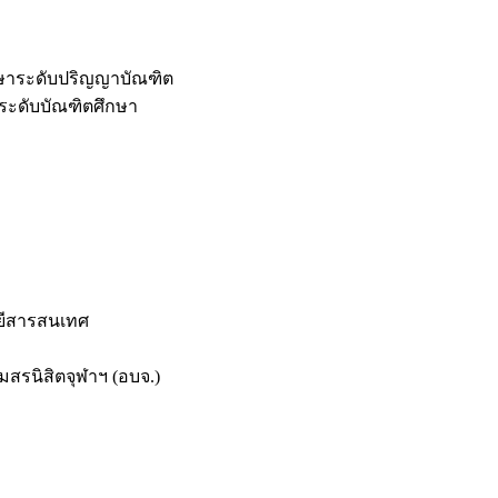
กษาระดับปริญญาบัณฑิต
ระดับบัณฑิตศึกษา
ยีสารสนเทศ
สรนิสิตจุฬาฯ (อบจ.)