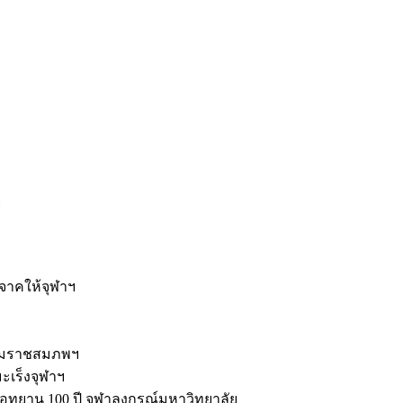
ะ
ิจาคให้จุฬาฯ
รมราชสมภพฯ
มะเร็งจุฬาฯ
ุทยาน 100 ปี จุฬาลงกรณ์มหาวิทยาลัย