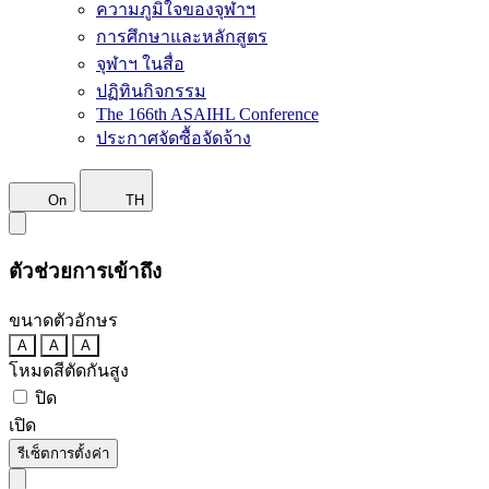
ความภูมิใจของจุฬาฯ
การศึกษาและหลักสูตร
จุฬาฯ ในสื่อ
ปฏิทินกิจกรรม
The 166th ASAIHL Conference
ประกาศจัดซื้อจัดจ้าง
On
TH
ตัวช่วยการเข้าถึง
ขนาดตัวอักษร
A
A
A
โหมดสีตัดกันสูง
ปิด
เปิด
รีเซ็ตการตั้งค่า