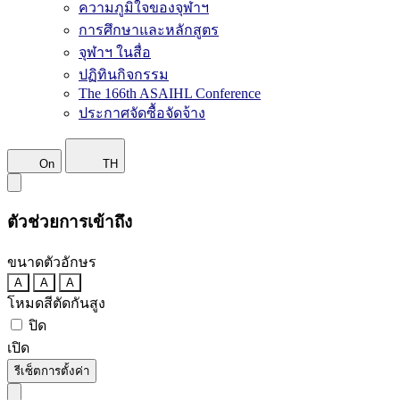
ความภูมิใจของจุฬาฯ
การศึกษาและหลักสูตร
จุฬาฯ ในสื่อ
ปฏิทินกิจกรรม
The 166th ASAIHL Conference
ประกาศจัดซื้อจัดจ้าง
On
TH
ตัวช่วยการเข้าถึง
ขนาดตัวอักษร
A
A
A
โหมดสีตัดกันสูง
ปิด
เปิด
รีเซ็ตการตั้งค่า