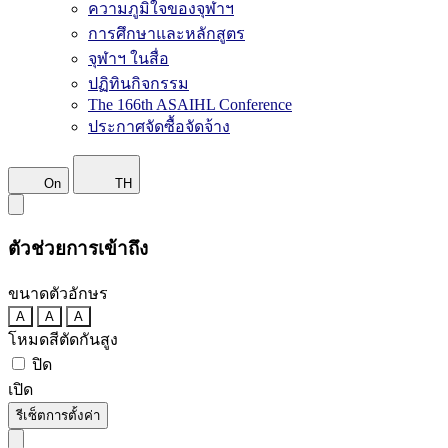
ความภูมิใจของจุฬาฯ
การศึกษาและหลักสูตร
จุฬาฯ ในสื่อ
ปฏิทินกิจกรรม
The 166th ASAIHL Conference
ประกาศจัดซื้อจัดจ้าง
On
TH
ตัวช่วยการเข้าถึง
ขนาดตัวอักษร
A
A
A
โหมดสีตัดกันสูง
ปิด
เปิด
รีเซ็ตการตั้งค่า