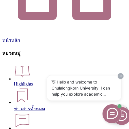
หน้าหลัก
หมวดหมู่
👋 Hello and welcome to
Highlights
Chulalongkorn University. I can
help you explore academic
programs, admissions, research,
campus life, and university
ข่าวสารทั้งหมด
services. What would you like to
know?