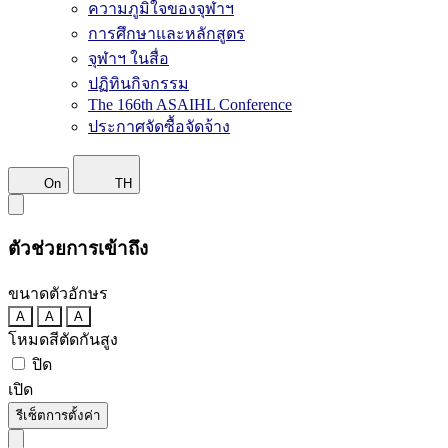
ความภูมิใจของจุฬาฯ
การศึกษาและหลักสูตร
จุฬาฯ ในสื่อ
ปฏิทินกิจกรรม
The 166th ASAIHL Conference
ประกาศจัดซื้อจัดจ้าง
On
TH
ตัวช่วยการเข้าถึง
ขนาดตัวอักษร
A
A
A
โหมดสีตัดกันสูง
ปิด
เปิด
รีเซ็ตการตั้งค่า