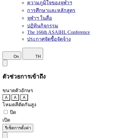
ความภูมิใจของจุฬาฯ
การศึกษาและหลักสูตร
จุฬาฯ ในสื่อ
ปฏิทินกิจกรรม
The 166th ASAIHL Conference
ประกาศจัดซื้อจัดจ้าง
On
TH
ตัวช่วยการเข้าถึง
ขนาดตัวอักษร
A
A
A
โหมดสีตัดกันสูง
ปิด
เปิด
รีเซ็ตการตั้งค่า