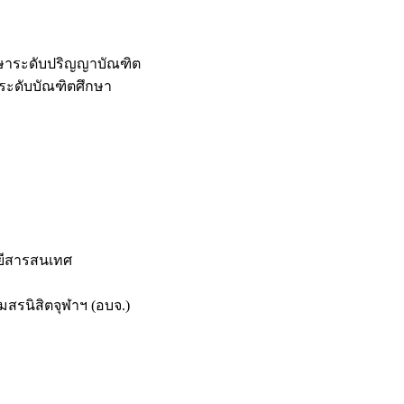
กษาระดับปริญญาบัณฑิต
ระดับบัณฑิตศึกษา
ยีสารสนเทศ
สรนิสิตจุฬาฯ (อบจ.)