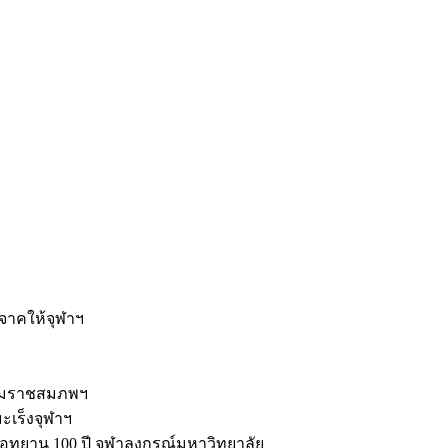
ะ
ิจาคให้จุฬาฯ
รมราชสมภพฯ
มะเร็งจุฬาฯ
ุทยาน 100 ปี จุฬาลงกรณ์มหาวิทยาลัย