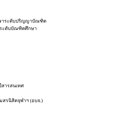
กษาระดับปริญญาบัณฑิต
ระดับบัณฑิตศึกษา
ยีสารสนเทศ
สรนิสิตจุฬาฯ (อบจ.)