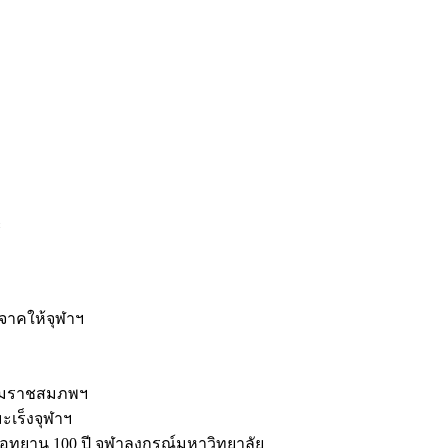
ะ
ิจาคให้จุฬาฯ
รมราชสมภพฯ
มะเร็งจุฬาฯ
ุทยาน 100 ปี จุฬาลงกรณ์มหาวิทยาลัย