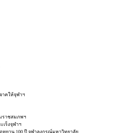
ะ
ิจาคให้จุฬาฯ
รมราชสมภพฯ
มะเร็งจุฬาฯ
ุทยาน 100 ปี จุฬาลงกรณ์มหาวิทยาลัย