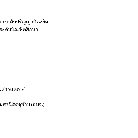
กษาระดับปริญญาบัณฑิต
ระดับบัณฑิตศึกษา
ยีสารสนเทศ
สรนิสิตจุฬาฯ (อบจ.)