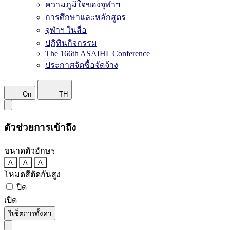
ความภูมิใจของจุฬาฯ
การศึกษาและหลักสูตร
จุฬาฯ ในสื่อ
ปฏิทินกิจกรรม
The 166th ASAIHL Conference
ประกาศจัดซื้อจัดจ้าง
On
TH
ตัวช่วยการเข้าถึง
ขนาดตัวอักษร
A
A
A
โหมดสีตัดกันสูง
ปิด
เปิด
รีเซ็ตการตั้งค่า