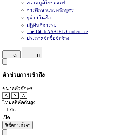
ความภูมิใจของจุฬาฯ
การศึกษาและหลักสูตร
จุฬาฯ ในสื่อ
ปฏิทินกิจกรรม
The 166th ASAIHL Conference
ประกาศจัดซื้อจัดจ้าง
On
TH
ตัวช่วยการเข้าถึง
ขนาดตัวอักษร
A
A
A
โหมดสีตัดกันสูง
ปิด
เปิด
รีเซ็ตการตั้งค่า