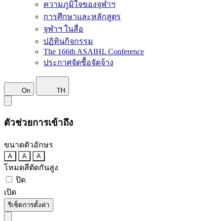
ความภูมิใจของจุฬาฯ
การศึกษาและหลักสูตร
จุฬาฯ ในสื่อ
ปฏิทินกิจกรรม
The 166th ASAIHL Conference
ประกาศจัดซื้อจัดจ้าง
On
TH
ตัวช่วยการเข้าถึง
ขนาดตัวอักษร
A
A
A
โหมดสีตัดกันสูง
ปิด
เปิด
รีเซ็ตการตั้งค่า