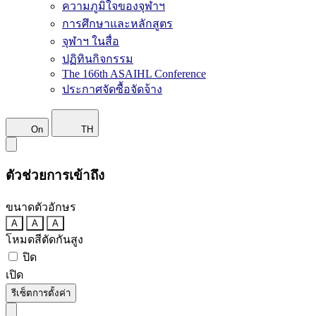
ความภูมิใจของจุฬาฯ
การศึกษาและหลักสูตร
จุฬาฯ ในสื่อ
ปฏิทินกิจกรรม
The 166th ASAIHL Conference
ประกาศจัดซื้อจัดจ้าง
On
TH
ตัวช่วยการเข้าถึง
ขนาดตัวอักษร
A
A
A
โหมดสีตัดกันสูง
ปิด
เปิด
รีเซ็ตการตั้งค่า