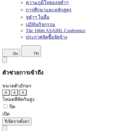
ความภูมิใจของจุฬาฯ
การศึกษาและหลักสูตร
จุฬาฯ ในสื่อ
ปฏิทินกิจกรรม
The 166th ASAIHL Conference
ประกาศจัดซื้อจัดจ้าง
On
TH
ตัวช่วยการเข้าถึง
ขนาดตัวอักษร
A
A
A
โหมดสีตัดกันสูง
ปิด
เปิด
รีเซ็ตการตั้งค่า